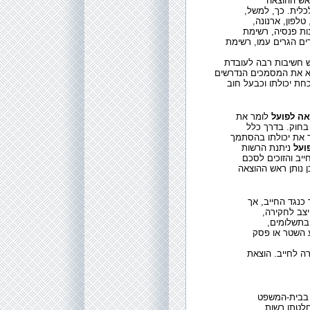
אש ההוצאה
לכלית. כך, למשל
טלפון, ארנונה
ות פנסיה, רשימת
ים הגרים עמו, רשימת
ש חשיבות רבה לעובדת
יא את המסמכים הנדרשים
כחת יכולתו וכבעל חוב
אה לפועל
לומר את
בחוק. בדרך כלל
 את יכולתו בהסתמך
ועל
ניתנת הרשות
יב והזוכים לסכם
 נותן ראש ההוצאה
כנגד החייב, אך
יצב לחקירה
בתשלומים
 השטר או פסק
 בבית-המשפט
לטתו רשות