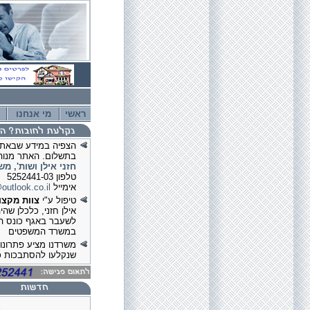
ראשי
מי אנחנו
הצפיה במידע שבאתר
בתשלום. האתר מנוהל
חזני אילן ושות', מש
טלפון 5252441-03
אימייל
outlook.co.il
טיפול ע"י
צוות מקצו
אילן חזני, כלכלן שהי
לשעבר באגף כונס ה
במשרד המשפטים
משרדנו מציע פתרונות
שנקלעו להסתבכות כ
תחומי עיסוק בין היתר
כינוס נכסים, הבראת
חברות, הוצאה לפועל