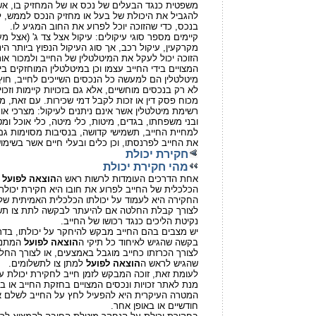
וזי בת"א קבעה
משפטית כנגד הבעלים של נכס או של המחזיק בו, א
ס לצורך הבטחת חוב
להגביל את היכולת של בעל או מחזיק הנכס לממש, 
יר לגובה החוב
.בנכס, כדי שהזוכה יוכל לפרוע את החוב המגיע לו
קיימים מספר סוגי עיקולים: עיקול אצל צד ג' (אצל מע
.מקרקעין, עיקול רכב, אך סוג העיקול הנפוץ ביותר הינ
הזוכה יכול לעקל את המיטלטלין של החייב ולמכור או
.'המצויים בידי החייב עצמו וכן במיטלטלין המוחזקים בי
מיטלטלין הם למעשה כל הנכסים השייכים לחייב, חוץ
לא רק בנכסים מוחשיים, אלא גם בזכויות קיימות וזכויו
מכוח פסק דין או זכות לקבל דמי שכירות. עם זאת, מו
רשימת מיטלטלין אשר אינם ניתנים לעיקול: מצרכי או
ובני משפחתו, בגדים, מיטות, כלי מיטה, כלי אוכל ומט
למחיית החייב, תשמישי קדושה, בנסיבות מסוימות ג
.את החייב לפרנסתו, וכן כלים ובעלי חיים אשר בשימו
חקירת יכולת
מהי חקירת יכולת
אחת הדרכים העומדות לרשות ראש ה
הוצאה לפועל
ל
הכלכלית של החייב לפרוע את חובו היא חקירת יכול
החקירה היא לעמוד על יכולתו הכלכלית האמיתית של 
לצורך קבלת החלטה אם להיעתר לבקשה לתת צו תשלו
.נקיטת הליכים כנגד רכושו של החייב
יש מצבים בהם החייב מבקש להיחקר על יכולתו, בד
בקשה שהגיש לאיחוד כל תיקי ה
הוצאה לפועל
המתנהל
לצורך הכרזתו כחייב מוגבל באמצעים, או לצורך הח
.שהגיש לראש ה
הוצאה לפועל
למתן צו לתשלומים
לעומת זאת, זוכה המבקש לזמן חייב לחקירת יכולת ע
.'מנת לאתר זכויות ונכסים המצויים בחזקת החייב או ב
המטרה העיקרית היא להפעיל לחץ על החייב לשלם 
.חודשיים או באופן אחר