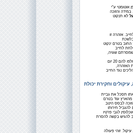
 אוטומטי ע"י
 במידה והזוכה
ל
לא תנקוט
ייב. אזהרה זו
 בלשכת
 החוב בטרם ינקוט
חת לחייב
שמסרתם שגויה
הם 20 יום
יכים נגד החייב
 עיקולים וחקירת יכולת
תו תסכל את גביית
ב מהארץ עוד בטרם
זוכה לבסס היטב
להגביל חירותו
לוסין לגבי פרטיו
ב להגיש בקשה להסרת
יקול. זוהי פעולה