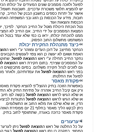
בחקירת יכולת על הנחקר מוטלת החובה להמציא לר
,לפועל ולזוכה מסמכים שונים המעידים על יכולתו הכ
,יש להמציא תלושי משכורת עדכניים, חשבונות חשמל, 
אישור על יתרות כספים בחשבון הבנק של החייב, קרנ
חובות, מידע על הכנסות בן הזוג ובני המשפחה האחר
.הכנסות והוצאות ועוד
נטל הוכחת היכולת מוטל על החייב הנחקר. לפיכך, י
המצאת המסמכים על ידי החייב. אם החייב לא המצ
ממנו להוכחת יכולתו, יראו בו כמי שלא עמד בנטל הו
.המשתמט מתשלום החוב הפסוק
כיצד מתנהלת החקירת יכולת
הנחקר מתייצב על דוכן העדים ומוזהר ע"י ראש ה
הוצ
האמת ושאם לא יעשה כן הוא צפוי לעונשים הקבועים 
נחקר החייב תחילה ע"י ראש ה
הוצאה לפועל
, שחוקר
על המסמכים שצירף. בתום חקירת ראש ה
הוצאה לפ
גם לזוכים לנהל חקירה משלהם. בסיום מתבקשים החי
בפני ראש ה
הוצאה לפועל
את עמדותיהם, ולאחר מכן
.לפועל את החלטתו
פקודת מאסר
באפשרות הזוכה בתיק ההוצל"פ להוציא פקודת מאסר 
,ורק אם קיבל החייב אזהרה על פתיחת התיק ולא התי
,או שלא הגיש לראש ה
הוצאה לפועל
בקשה לצו חיוב 
או שלא הגיש לראש ה
הוצאה לפועל
התנגדות לביצוע
.הדין, או שלא שילם את מלוא החוב או התשלומים
ניתן לבקש הליך מאסר בחלוף 21 יום ממסירת האזהרה לחייב. הוצאת
.פקודת מאסר כרוכה באגרה, שתתווסף לחוב בתיק
ערעורים
על כל החלטה של ראש ה
הוצאה לפועל
ניתן לערער
המחוזי. במקרה בו נתן ראש ה
הוצאה לפועל
בגוף הח