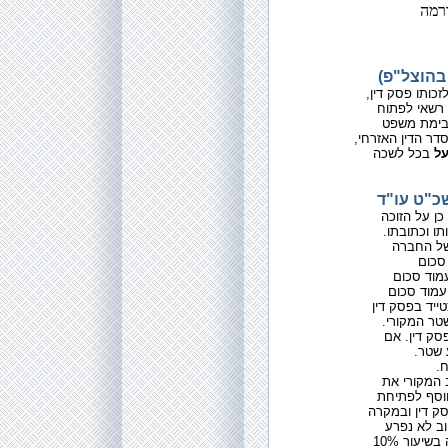
רמה
 בהוצל"פ
, רשאי לפתוח
בימת משפט
דר הדין האזרחי
על
בכל לשכה
כ"ט עו"ד
ן על הזוכה
ו וכתובתו
של החברה
סכום
מוד סכום
שטר המקורי
סק דין. אם
 שטר
ח
ב המקורי את
ווסף לפתיחת