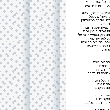
שר כל מטרתה היא
לסחור או להשתמש
ביד או בנקים), עיקול
ו עיקול מיטלטלין
תם. מדובר במיטלטלין
די צד ג
 ממקרקעין. מדובר
ת עתידיות כגון זכות
נה חוק ה
הוצאה לפועל
כל למחיית החייב
בח, כלי בית החיוניים
ם כלים המשמשים
ש נכה
בירור יכולתו
ת. מטרת
החייב, הן
מים והן לצורך
רך כלל בעקבות
ים נגדו
לטה בבקשה
ושה זאת על
חזקת צד ג
את החוב בתשלומים