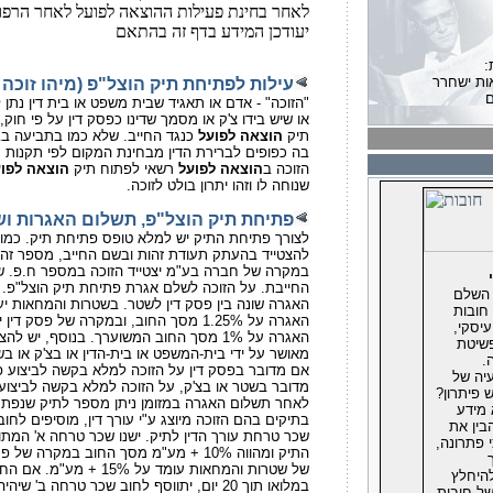
לאחר בחינת פעילות ההוצאה לפועל לאחר הרפו
יעודכן המידע בדף זה בהתאם
ות ישחרר
(עילות לפתיחת תיק הוצל"פ (מיהו זוכה
ם
,הזוכה" - אדם או תאגיד שבית משפט או בית דין נתן לזכותו פסק דין"
או שיש בידו צ'ק או מסמך שדינו כפסק דין על פי חוק
י זוגתו של
תיק
הוצאה לפועל
כנגד החייב. שלא כמו בתביעה ב
יא דיירת מוגנת
,בה כפופים לברירת הדין מבחינת המקום לפי תקנות ס
ת על ידי כונס
הזוכה ב
הוצאה לפועל
רשאי לפתוח תיק
הוצאה לפו
 למוקד הארצי
.שנוחה לו וזהו יתרון בולט לזוכה
לאחרונה נקראת
ה
פתיחת תיק הוצל"פ, תשלום האגרות וש
לצורך פתיחת התיק יש למלא טופס פתיחת תיק. כמו כ
.להצטייד בהעתק תעודת זהות ובשם החייב, מספר זהות
המקוצר
במקרה של חברה בע"מ יצטייד הזוכה במספר ח.פ. 
החייבת. על הזוכה לשלם אגרת פתיחת תיק הוצל"פ. 
 השלם
מקוצר
האגרה שונה בין פסק דין לשטר. בשטרות והמחאות יע
חובות
האגרה על 1.25% מסך החוב, ובמקרה של פסק דין יעמוד סכום
יסקי,
צווי הכינוס בשנה
האגרה על 1% מסך החוב המשוערך. בנוסף, יש להצטייד בפסק דין
פשיטת
ו ניתנו 1827
.מאושר על ידי בית-המשפט או בית-הדין או בצ'ק או ב
.
4 מכלל
אם מדובר בפסק דין על הזוכה למלא בקשה לביצוע פ
יה של
ארצית, אחריו
.מדובר בשטר או בצ'ק, על הזוכה למלא בקשה לביצוע
 פיתרון?
.לאחר תשלום האגרה במזומן ניתן מספר לתיק שנפת
מידע
בתיקים בהם הזוכה מיוצג ע"י עורך דין, מוסיפים לחו
בין את
ס
שכר טרחת עורך הדין לתיק. ישנו שכר טרחה א' המת
 פתרונה,
התיק ומהווה 10% + מע"מ מסך החוב במקרה של פסק דין ובמקרה
ות בפירוק מעודכן
של שטרות והמחאות עומד על 15% + מע"מ. אם החוב לא נפרע
היחלץ
במלואו תוך 20 יום, יתווסף לחוב שכר טרחה ב' שיהיה בשיעור 10%
ד המשפטים
ל חובות