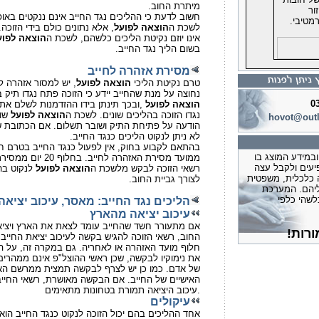
.מיתרת החוב
ור
חשוב לדעת כי ההליכים נגד החייב אינם ננקטים באופן
י רגל מעודכן ליום
מטיבי.
לשכת ה
הוצאה לפועל
, אלא נתונים כולם בידי הזוכה.
אינו יוזם נקיטת הליכים כלשהם, לשכת ה
הוצאה לפוע
ד המשפטים
.בשום הליך נגד החייב
ה מחילה שעל החוב
מסירת אזהרה לחייב
העתק מההחלטה
טרם נקיטת הליכי
הוצאה לפועל
, יש למסור אזהרה לח
 הישראלי
נחוצה על מנת שהחייב יידע כי הזוכה פתח נגדו תיק
0
הוצאה לפועל
,ובכך תינתן בידו ההזדמנות לשלם את
בחיפה קבע
נגדו הזוכה בהליכים שונים. לשכת ה
הוצאה לפועל
שול
hovot@outl
רה בגלל חוב
,הודעה על פתיחת התיק ושובר תשלום. אם הכתובת 
.לא ניתן לנקוט הליכים כנגד החייב
בהתאם לקבוע בחוק, אין לפעול כנגד החייב בטרם חלפו ל
מידע המוצג בו
,ממועד מסירת האזהרה לחייב. בחלוף 20 יום ממסירת האזהרה
חוזי בחיפה קבע
יעים ולקבל עצה
רשאי הזוכה לבקש מלשכת ה
הוצאה לפועל
לנקוט בהל
- יש להמציא לחייבים הן את דוחות
 כלכלית, משפטית
.לצורך גביית החוב
יהם. המערכת
ה המקורי
לשהי כלפי
הליכים נגד החייב: מאסר, עיכוב יציאה,
חוזי בת"א קבע
עיכוב יציאה מהארץ
.ניתן לתת הפטר למרות שלא נבדקו
אם מתעורר חשד שהחייב עומד לצאת את הארץ ויציא
החוב, רשאי הזוכה להגיש בקשה לעיכוב יציאת החיי
נסיבות קשות
חלוף מועד האזהרה או לאחריה. גם במקרה זה, על ה
וזי בת"א קבעה
את נימוקיו לבקשה, שכן ראשי ההוצל"פ אינם ממהרים 
 אחרי מספר שנים
של אדם. כמו כן יש לצרף לבקשה תמצית ממרשם האוכ
יבות מיוחדות
האישיים של החייב. אם הבקשה מאושרת, רשאי החיי
וזי בירושלים
עיכוב היציאה תמורת בטחונות מתאימים.
עיקולים
רמה בפירוק
אחד ההליכים בהם יכול הזוכה לנקוט כנגד החייב הוא ע