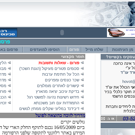
!!! פרס
מן העיתונות
שלחו מייל
פורום
הוסיפו למועדפים
פרסום בא
פורום - שאלות ותשובות
הליך
 אינה כרוכה
 ע"י
(סכומים פטורים מעיקול (הגנת השכר
מבוא
רד עו"ד
הכל על חתימת ערבות
מדרי
שכר כונסים ומפרקים
מדרי
hovot@
קישורים לאתרים מומלצים
מסלו
עי
הכולל את עו"ד
בדיקת עיכוב יציאה מהארץ
פורט
ה חוקר כלכלי בכיר
נכסים הרשמי
חידוש רשיונות נהיגה לפושטי רגל
הכנת
התמודדות עם חוב משכנתא
זכוי
 ליחידים וחברות
דיבידנד במליוני שקלים ממתין לנושים
לכלית
מדריך לזוכה בהוצאה לפועל
: הסדרי נושים,
 חברות, פרוק
גולשים יקרים
, פשיטת רגל
ביום 16/05/2009 נכנס לתוקף החלק הארי של הרפורמה בהוצאה לפועל
המידע באתר רלוונטי לתקופה שלפני הרפורמה