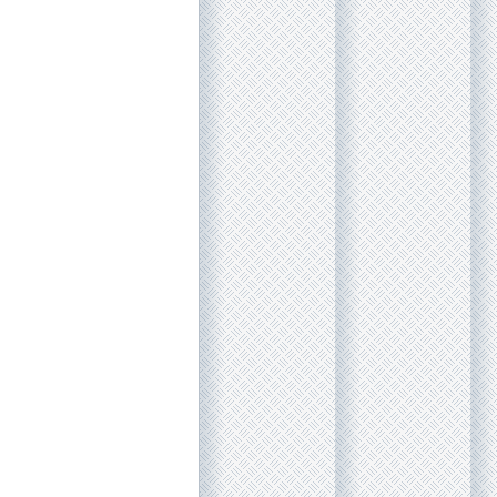
השופטת פלפל מהמח
עיקול המוטל על נכ
צריך להיות ביחס סב